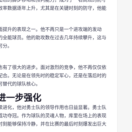
效率数据逐年上升，尤其是在关键时刻的防守，他能
面提升的表现之一。他不再只是一个进攻端的发动
的全能球员。他的助攻数在过去几年持续攀升，这与
可分。
也有了很大的进步。面对激烈的竞争，他不再仅仅依
配合。无论是在领先时的稳定军心，还是在落后时的
可替代的球队核心。
进一步强化
续进化，他对勇士队的领导作用也日益显著。勇士队
成功夺冠。作为球队的灵魂人物，库里在场上的表现
时刻能够保持冷静，并在比赛的最后时刻爆发出巨大