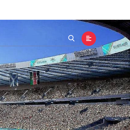
企业服务
加入江南JNSport体育