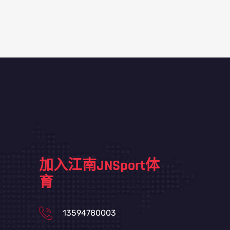
加入江南JNSport体
育
13594780003