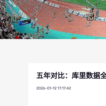
五年对比：库里数据
2026-01-12 17:17:42