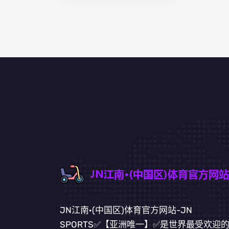
JN江南·(中国区)体育官方网站-JN
SPORTS✅【亚洲唯一】✅是世界最受欢迎