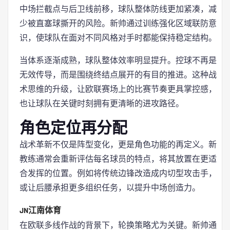
中场拦截点与后卫线前移，球队整体防线更加紧凑，减
少被直塞球撕开的风险。新帅通过训练强化区域联防意
识，使球队在面对不同风格对手时都能保持稳定结构。
当体系逐渐成熟，球队整体效率明显提升。控球不再是
无效传导，而是围绕终结点展开的有目的推进。这种战
术思维的升级，让欧联赛场上的比赛节奏更具掌控感，
也让球队在关键时刻拥有更清晰的进攻路径。
角色定位再分配
战术革新不仅是阵型变化，更是角色功能的再定义。新
教练通常会重新评估每名球员的特点，将其放置在更适
合发挥的位置。例如将传统边锋改造成内切型攻击手，
或让后腰承担更多组织任务，以提升中场创造力。
JN江南体育
在欧联多线作战的背景下，轮换策略尤为关键。新帅通