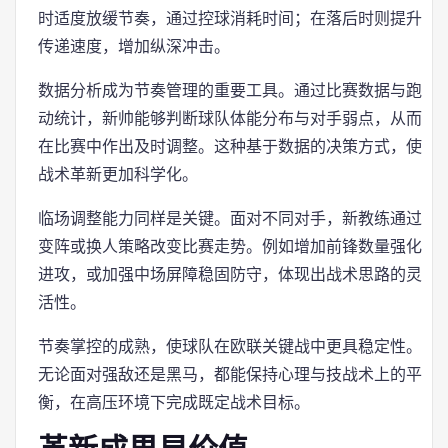
时适度放缓节奏，通过控球消耗时间；在落后时则提升
传递速度，增加纵深冲击。
数据分析成为节奏管理的重要工具。通过比赛数据与跑
动统计，新帅能够判断球队体能分布与对手弱点，从而
在比赛中作出及时调整。这种基于数据的决策方式，使
战术革新更加科学化。
临场调整能力同样是关键。面对不同对手，新教练通过
变阵或换人策略改变比赛走势。例如增加前锋数量强化
进攻，或加强中场屏障稳固防守，体现出战术思路的灵
活性。
节奏掌控的成熟，使球队在欧联关键战中更具稳定性。
无论面对强敌还是黑马，都能保持心理与技战术上的平
衡，在高压环境下完成既定战术目标。