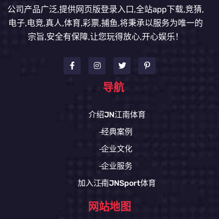
公司产品广泛,提供网页版登录入口,全站app下载,竞猜,
电子,电竞,真人,体育,彩票,捕鱼,将秉承以服务为唯一的
宗旨,安全有保障,让您玩得放心,开心娱乐！
导航
介绍JN江南体育
经典案例
企业文化
企业服务
加入江南JNSport体育
网站地图