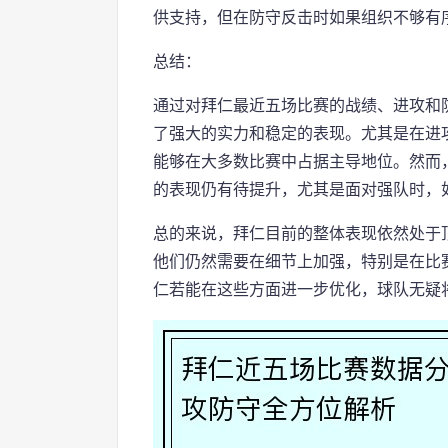
供支持，但在防守反击时如果组织不够有
总结：
通过对拜仁最近五场比赛的战绩、进攻和
了强大的实力和稳定的表现。尤其是在进
能够在大多数比赛中占据主导地位。然而
的表现仍有待提升，尤其是面对强队时，
总的来说，拜仁目前的整体表现依然处于
他们仍然需要在细节上加强，特别是在比
仁若能在这些方面进一步优化，球队无疑