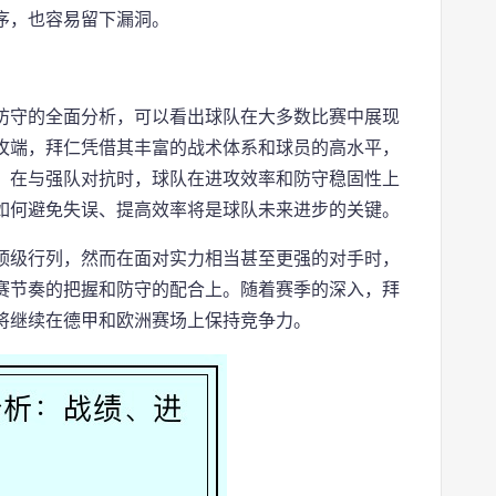
序，也容易留下漏洞。
防守的全面分析，可以看出球队在大多数比赛中展现
攻端，拜仁凭借其丰富的战术体系和球员的高水平，
，在与强队对抗时，球队在进攻效率和防守稳固性上
如何避免失误、提高效率将是球队未来进步的关键。
顶级行列，然而在面对实力相当甚至更强的对手时，
赛节奏的把握和防守的配合上。随着赛季的深入，拜
将继续在德甲和欧洲赛场上保持竞争力。