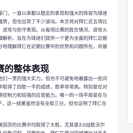
豪门，一直以来都以稳定的表现和强大的阵容为球迷
强势，但也出现了不少波动。本文将对拜仁近五场比
、进攻与防守表现。从每场比赛的胜负情况、进攻火
细解析，旨在为球迷们提供一个更为全面的拜仁近期
好地理解拜仁在近期比赛中的优势和问题所在，并展
赛的整体表现
他们一贯的强大实力，但也不可避免地暴露出一些问
中取得了四胜一平的成绩，胜率非常高。特别是在对
赛控制力和较强的应变能力。唯一的一场平局是在与
1战平，这一结果虽然没有全取三分，但也证明了拜仁在
因茨的比赛中均取得了大胜，尤其是3:0战胜沃尔