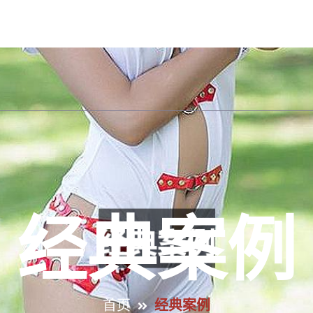
首页
介绍JN江南体育
经典案例
企业文化
经典案例
首页
经典案例