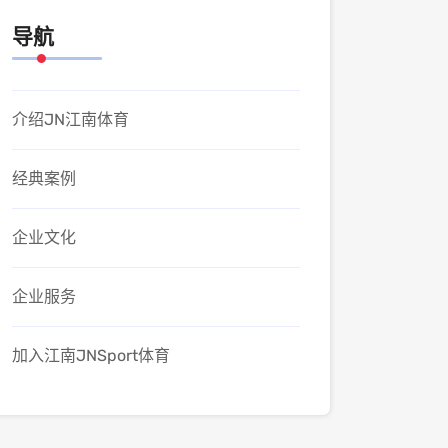
导航
介绍JN江南体育
经典案例
企业文化
企业服务
加入江南JNSport体育