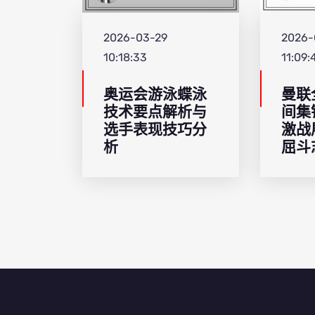
2026-03-29
2026-
10:18:33
11:09:
奥运会游泳蝶泳
曼联
技术要点解析与
间集
选手表现技巧分
激战
析
屈斗