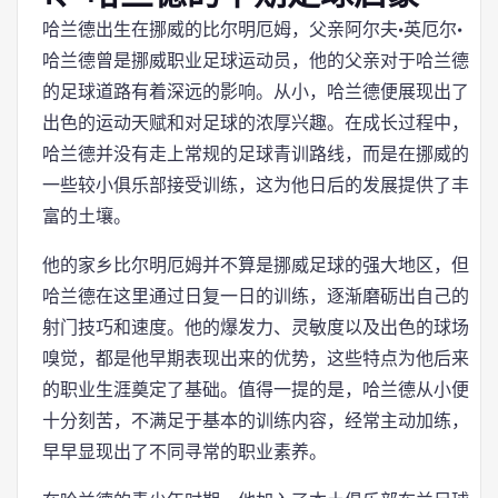
哈兰德出生在挪威的比尔明厄姆，父亲阿尔夫·英厄尔·
哈兰德曾是挪威职业足球运动员，他的父亲对于哈兰德
的足球道路有着深远的影响。从小，哈兰德便展现出了
出色的运动天赋和对足球的浓厚兴趣。在成长过程中，
哈兰德并没有走上常规的足球青训路线，而是在挪威的
一些较小俱乐部接受训练，这为他日后的发展提供了丰
富的土壤。
他的家乡比尔明厄姆并不算是挪威足球的强大地区，但
哈兰德在这里通过日复一日的训练，逐渐磨砺出自己的
射门技巧和速度。他的爆发力、灵敏度以及出色的球场
嗅觉，都是他早期表现出来的优势，这些特点为他后来
的职业生涯奠定了基础。值得一提的是，哈兰德从小便
十分刻苦，不满足于基本的训练内容，经常主动加练，
早早显现出了不同寻常的职业素养。