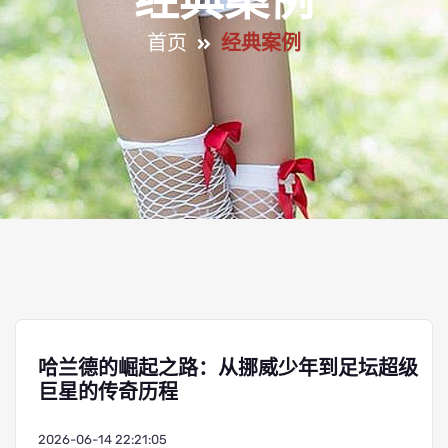
经典案例
首页
经典案例
哈兰德的崛起之路：从挪威少年到足坛超级
巨星的传奇历程
2026-06-14 22:21:05