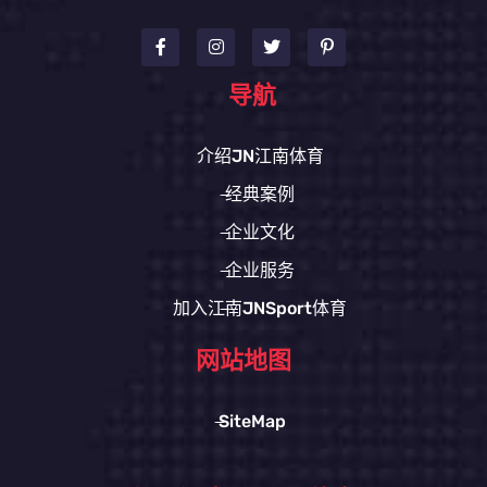
导航
介绍JN江南体育
经典案例
企业文化
企业服务
加入江南JNSport体育
网站地图
SiteMap