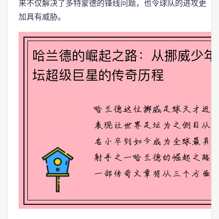
来不仅解决了多特蒙德的锋线问题，也令球队的进攻更
加具有威胁。