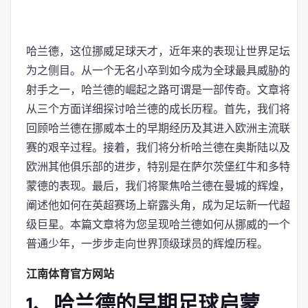
哈兰德，这位挪威足球天才，近年来的表现让世界足坛
为之侧目。从一个无名小卒到如今成为全球最具威胁的
射手之一，哈兰德的崛起之路可谓是一部传奇。文章将
从三个方面详细探讨哈兰德的成长历程。首先，我们将
回顾哈兰德在挪威本土的早期经历及其进入欧洲主流联
赛的艰辛过程。接着，我们将分析哈兰德在奥斯陆以及
欧洲其他俱乐部的进步，特别是在萨尔茨堡红牛和多特
蒙德的表现。最后，我们将聚焦哈兰德在曼城的辉煌，
阐述他如何在英超赛场上崭露头角，成为足坛新一代超
级巨星。本篇文章将为您呈现哈兰德如何从挪威的一个
普通少年，一步步走向世界顶级球员的辉煌历程。
江南体育官方网站
1、哈兰德的早期足球启蒙